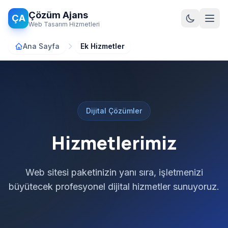
Ana içeriğe atla
Çözüm Ajans
ÇA
Web Tasarım Hizmetleri
Ana Sayfa
Ek Hizmetler
Dijital Çözümler
Hizmetlerimiz
Web sitesi paketinizin yanı sıra, işletmenizi
büyütecek profesyonel dijital hizmetler sunuyoruz.