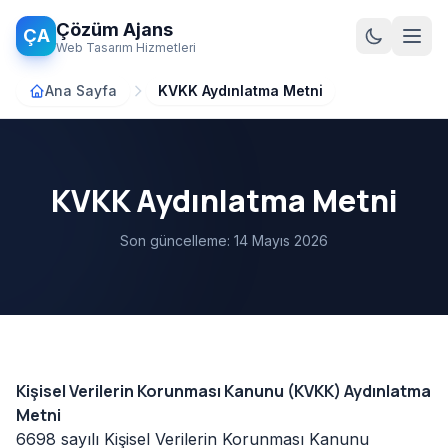
Ana içeriğe atla
Çözüm Ajans
ÇA
Web Tasarım Hizmetleri
Ana Sayfa
KVKK Aydınlatma Metni
KVKK Aydınlatma Metni
Son güncelleme: 14 Mayıs 2026
Kişisel Verilerin Korunması Kanunu (KVKK) Aydınlatma
Metni
6698 sayılı Kişisel Verilerin Korunması Kanunu