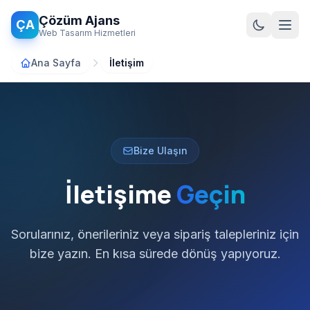
Ana içeriğe atla
Çözüm Ajans
ÇA
Web Tasarım Hizmetleri
Ana Sayfa
İletişim
Bize Ulaşın
İletişime
Geçin
Sorularınız, önerileriniz veya sipariş talepleriniz için
bize yazın. En kısa sürede dönüş yapıyoruz.