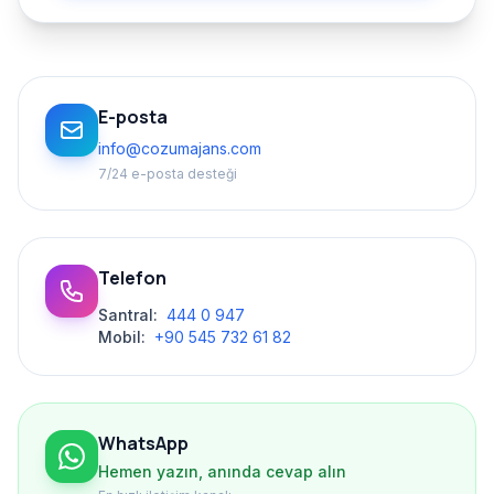
E-posta
info@cozumajans.com
7/24 e-posta desteği
Telefon
Santral:
444 0 947
Mobil:
+90 545 732 61 82
WhatsApp
Hemen yazın, anında cevap alın