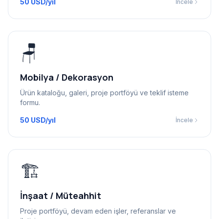
50 USD/yıl
İncele
🪑
Mobilya / Dekorasyon
Ürün kataloğu, galeri, proje portföyü ve teklif isteme
formu.
50 USD/yıl
İncele
🏗️
İnşaat / Müteahhit
Proje portföyü, devam eden işler, referanslar ve