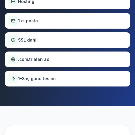
Hosting
1 e-posta
SSL dahil
.com.tr alan adı
1–3 iş günü teslim