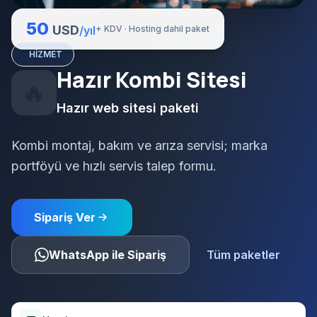
50
USD
/yıl
+ KDV · Hosting dahil paket
HIZMET
Hazır Kombi Sitesi
🔥
Hazır web sitesi paketi
Kombi montaj, bakım ve arıza servisi; marka
portföyü ve hızlı servis talep formu.
Sipariş Ver
WhatsApp ile Sipariş
Tüm paketler