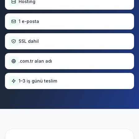
Hosting
1 e-posta
SSL dahil
.com.tr alan adı
1–3 iş günü teslim