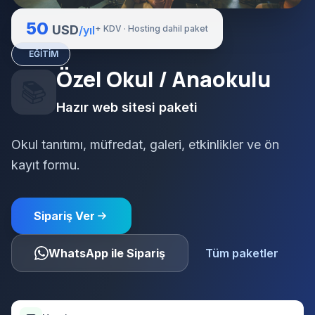
50
USD
/yıl
+ KDV · Hosting dahil paket
EĞITIM
Özel Okul / Anaokulu
📚
Hazır web sitesi paketi
Okul tanıtımı, müfredat, galeri, etkinlikler ve ön
kayıt formu.
Sipariş Ver
WhatsApp ile Sipariş
Tüm paketler