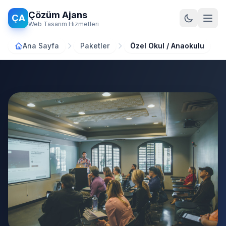
Ana içeriğe atla
Çözüm Ajans
ÇA
Web Tasarım Hizmetleri
Ana Sayfa
Paketler
Özel Okul / Anaokulu