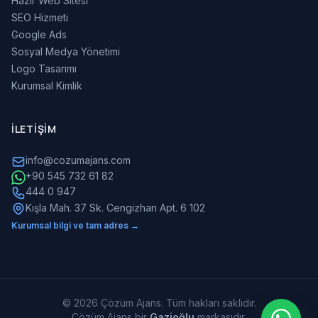
Hazır Web Sitesi
SEO Hizmeti
Google Ads
Sosyal Medya Yönetimi
Logo Tasarımı
Kurumsal Kimlik
İLETIŞIM
info@cozumajans.com
+90 545 732 61 82
444 0 947
Kışla Mah. 37 Sk. Cengizhan Apt. 6 102
Kurumsal bilgi ve tam adres →
© 2026 Çözüm Ajans. Tüm hakları saklıdır.
Çözüm Ajans bir
Gazioğlu
markasıdır.