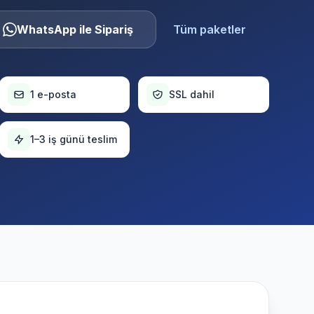
WhatsApp ile Sipariş
Tüm paketler
1 e-posta
SSL dahil
1–3 iş günü teslim