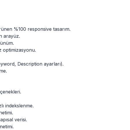
rünen %100 responsive tasarım.
n arayüz.
örünüm.
z optimizasyonu.
yword, Description ayarları).
eme.
çenekleri.
zlı indekslenme.
etimi.
pısal verisi.
netimi.