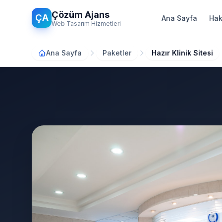
Ana içeriğe atla
Çözüm Ajans
ÇA
Ana Sayfa
Hak
Web Tasarım Hizmetleri
Ana Sayfa
Paketler
Hazır Klinik Sitesi