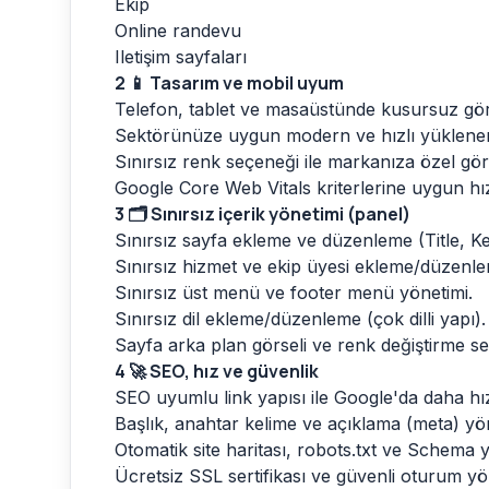
Ekip
Online randevu
Iletişim sayfaları
2
📱 Tasarım ve mobil uyum
Telefon, tablet ve masaüstünde kusursuz gö
Sektörünüze uygun modern ve hızlı yüklene
Sınırsız renk seçeneği ile markanıza özel g
Google Core Web Vitals kriterlerine uygun hı
3
🗂️ Sınırsız içerik yönetimi (panel)
Sınırsız sayfa ekleme ve düzenleme (Title, Ke
Sınırsız hizmet ve ekip üyesi ekleme/düzenl
Sınırsız üst menü ve footer menü yönetimi.
Sınırsız dil ekleme/düzenleme (çok dilli yapı).
Sayfa arka plan görseli ve renk değiştirme se
4
🚀 SEO, hız ve güvenlik
SEO uyumlu link yapısı ile Google'da daha hı
Başlık, anahtar kelime ve açıklama (meta) yön
Otomatik site haritası, robots.txt ve Schema ya
Ücretsiz SSL sertifikası ve güvenli oturum yö