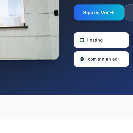
Sipariş Ver
Hosting
.com.tr alan adı