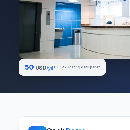
50
USD
/yıl
+ KDV · Hosting dahil paket