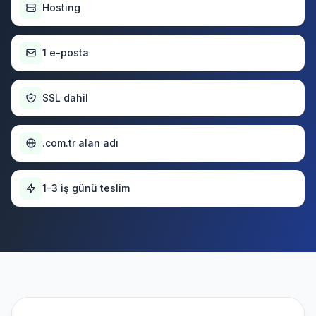
Hosting
1 e-posta
SSL dahil
.com.tr alan adı
1–3 iş günü teslim