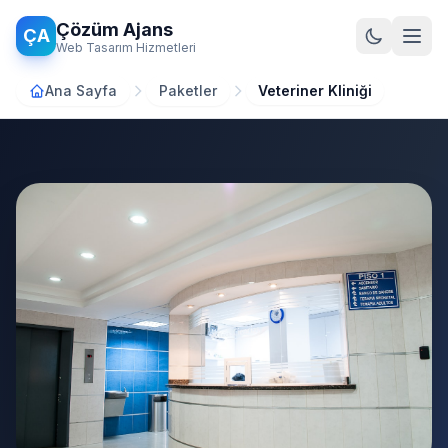
Ana içeriğe atla
Çözüm Ajans
ÇA
Web Tasarım Hizmetleri
Ana Sayfa
Paketler
Veteriner Kliniği